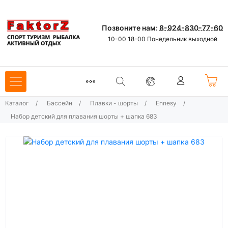
Позвоните нам:
8-924-830-77-60
10-00 18-00 Понедельник выходной
Каталог
/
Бассейн
/
Плавки - шорты
/
Ennesy
/
Набор детский для плавания шорты + шапка 683