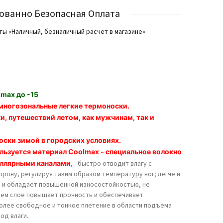
ованно Безопасная Оплата
lmax до -15
многозональные легкие термоноски.
и, путешествий летом, как мужчинам, так и
оски зимой в городских условиях.
льзуется материал Coolmax - специальное волокно
иллярными каналами
, - быстро отводит влагу с
рону, регулируя таким образом температуру ног; легче и
хи и обладает повышенной износостойкостью, не
ем слое повышает прочность и обеспечивает
олее свободное и тонкое плетение в области подъема
од влаги.