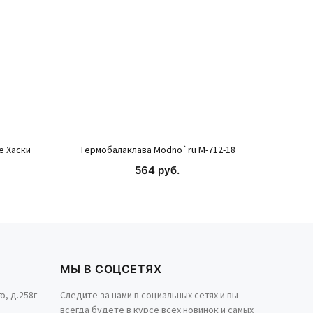
е Хаски
Термобалаклава Modno`ru М-712-18
564 руб.
КУПИТЬ
МЫ В СОЦСЕТЯХ
о, д.258г
Следите за нами в социальных сетях и вы
всегда будете в курсе всех новинок и самых