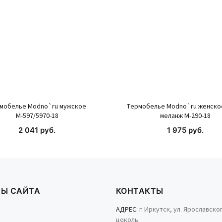
мобелье Modno`ru мужское
Термобелье Modno`ru женско
М-597/5970-18
меланж М-290-18
2 041 руб.
1 975 руб.
КУПИТЬ
КУПИТЬ
ЛЫ САЙТА
КОНТАКТЫ
АДРЕС:
г. Иркутск, ул. Ярославског
цоколь.