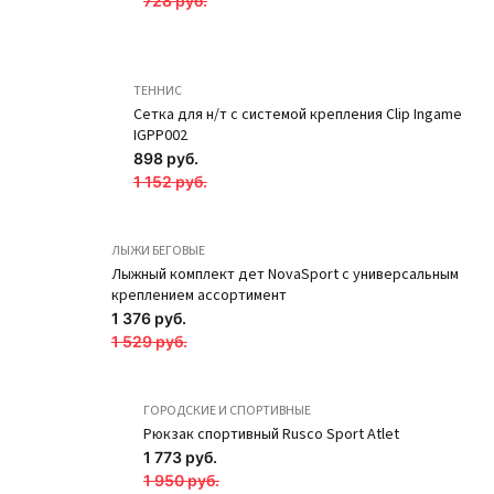
728 руб.
ТЕННИС
Сетка для н/т с системой крепления Clip Ingame
IGPP002
898 руб.
Наколенники
Наколенники
1 152 руб.
вязаные с
вязаные с
вертикальными
вертикальными
ЛЫЖИ БЕГОВЫЕ
линиями NK4.6
линиями NK4.5
Лыжный комплект дет NovaSport с универсальным
Чёрный / розовый
Чёрный / лайм
креплением ассортимент
1 376 руб.
SOLO
SOLO
1 529 руб.
321 руб.
321 руб.
ПОДРОБНЕЕ
ПОДРОБНЕЕ
ГОРОДСКИЕ И СПОРТИВНЫЕ
Новинка
Новинка
Рюкзак спортивный Rusco Sport Atlet
1 773 руб.
1 950 руб.