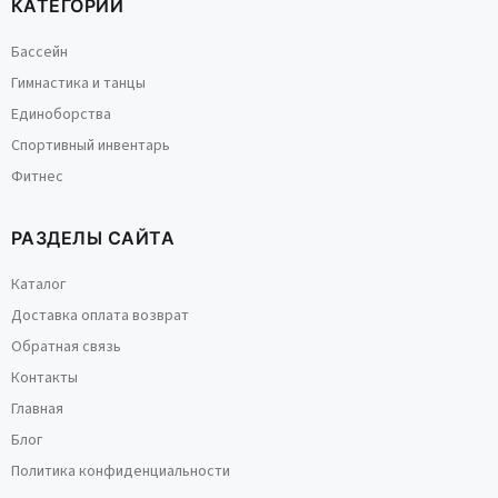
КАТЕГОРИИ
Бассейн
Гимнастика и танцы
Единоборства
Спортивный инвентарь
Фитнес
РАЗДЕЛЫ САЙТА
Каталог
Доставка оплата возврат
Обратная связь
Контакты
Гетры вязаные с
Балетки белый
Главная
вырезом под пятку
BK01-136 SOLO
Блог
GD1-980 Чёрный
Политика конфиденциальности
1 058 руб.