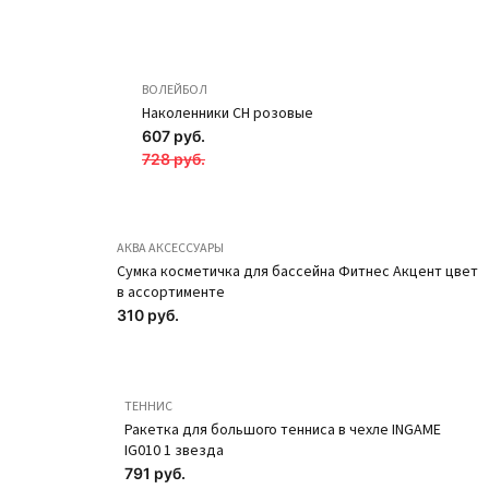
ВОЛЕЙБОЛ
Наколенники CH розовые
607 руб.
728 руб.
АКВА АКСЕССУАРЫ
Сумка косметичка для бассейна Фитнес Акцент цвет
Cетка на пучок
Cетка на пучок
в ассортименте
SA1-822 Белый
SA1-822 Черный
310 руб.
58 руб.
58 руб.
ПОДРОБНЕЕ
ПОДРОБНЕЕ
ТЕННИС
Хит
Хит
Ракетка для большого тенниса в чехле INGAME
IG010 1 звезда
791 руб.