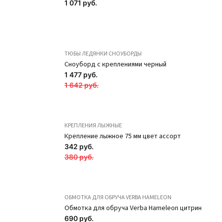
1 071 руб.
ТЮБЫ ЛЕДЯНКИ СНОУБОРДЫ
Сноуборд с креплениями черный
1 477 руб.
1 642 руб.
КРЕПЛЕНИЯ ЛЫЖНЫЕ
Крепление лыжное 75 мм цвет ассорт
342 руб.
380 руб.
ОБМОТКА ДЛЯ ОБРУЧА VERBA HAMELEON
Полуносочки из
Полуносочки из
Обмотка для обруча Verba Hameleon цитрин
690 руб.