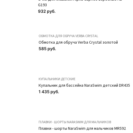
G193
932 руб.
Получешки
Получешки
ОБМОТКА ДЛЯ ОБРУЧА VERBA CRYSTAL
текстильные с
комбинированные
Обмотка для обруча Verba Crystal золотой
проклеенным
585 руб.
OB30-52 Телесный
швом OB11-52
SOLO
Телесный SOLO
522 руб.
612 руб.
ПОДРОБНЕЕ
КУПАЛЬНИКИ ДЕТСКИЕ
Купальник для бассейна NaraSwim детский DR435
ПОДРОБНЕЕ
1 435 руб.
Новинка
Новинка
ПЛАВКИ - ШОРТЫ NARASWIM ДЛЯ МАЛЬЧИКОВ
Плавки - шорты NaraSwim для мальчиков MR592