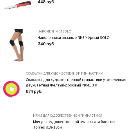
448 руб.
НАКОЛЕННИКИ SOLO
Наколенники вязаные NK3 Чёрный SOLO
340 руб.
СКАКАЛКИ ДЛЯ ХУДОЖЕСТВЕННОЙ ГИМНАСТИКИ
Скакалка для художественной гимнастики утяжеленная
Трусы-мини из
Наколенники с
двухцветная Желтый-розовый IN041 3 м
полиамида BD30-9
формованной
674 руб.
Загар
чашкой NK1-80
Чёрный SOLO
293 руб.
МЯЧИ ДЛЯ ХУДОЖЕСТВЕННОЙ ГИМНАСТИКИ
1 474 руб.
ПОДРОБНЕЕ
Мяч для художественной гимнастики блестки
ПОДРОБНЕЕ
Torres d18-19см