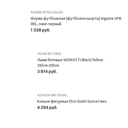
ФОРМА ФУТБОЛЬНАЯ
Форма футбольная (футболка+шорты) Ingame UFB-
001, сине-черный
1 338 руб.
ЛЫЖИ БЕГОВЫЕ
Лыжи беговые VUOKATTI Black/Yellow
185см-205см
3 814 руб.
Наколенники с
Наколенники
формованной
вязаные NK2
КОНЬКИ ФИГУРНЫЕ
чашкой NK1-88
Бежевый SOLO
Коньки фигурные Elza Violet Sunset мех
Коралловый неон
4 294 руб.
302 руб.
SOLO
ПОДРОБНЕЕ
1 474 руб.