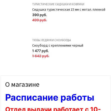
ТУРИСТИЧЕСКИЕ СИДУШКИ И КОВРИКИ
Сидушка туристическая 15 мм с метал. пленкой
390 руб.
499 руб.
ТЮБЫ ЛЕДЯНКИ СНОУБОРДЫ
Сноуборд с креплениями черный
1 477 руб.
Подкупальник из
Подкупальник из
1 642 руб.
хлопка на
полиамида на
широких лямках
широких лямках
BD55-2 Бежевый
BD55-5 Бежевый
SOLO
SOLO
О магазине
642 руб.
784 руб.
Расписание работы
ПОДРОБНЕЕ
ПОДРОБНЕЕ
Новинка
Новинка
Отдел выдачи работает с 10-