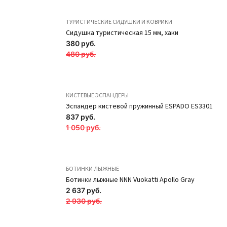
ТУРИСТИЧЕСКИЕ СИДУШКИ И КОВРИКИ
Сидушка туристическая 15 мм, хаки
380 руб.
480 руб.
КИСТЕВЫЕ ЭСПАНДЕРЫ
Эспандер кистевой пружинный ESPADO ES3301
837 руб.
1 050 руб.
БОТИНКИ ЛЫЖНЫЕ
Ботинки лыжные NNN Vuokatti Apollo Gray
2 637 руб.
Подкупальник из
Подкупальник из
2 930 руб.
хлопка на
полиамида на
бретелях BD50-4
бретелях BD50-9