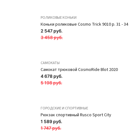
Наколенники
РОЛИКОВЫЕ КОНЬКИ
вязаные с
Коньки роликовые Cosmo Trick 9010 р. 31 - 34
вертикальными
2 547 руб.
3 458 руб.
линиями NK4.7
Чёрный /
оранжевый SOLO
САМОКАТЫ
321 руб.
Самокат трюковой CosmoRide Blot 2020
4 678 руб.
ПОДРОБНЕЕ
5 198 руб.
Новинка
Новинка
ГОРОДСКИЕ И СПОРТИВНЫЕ
Рюкзак спортивный Rusco Sport City
1 589 руб.
1 747 руб.