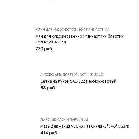
искусственной
искусственной
замши OB52-75
замши OB52-78
Телесный SOLO
Загар SOLO
491 руб.
491 руб.
МЯЧИ ДЛЯ ХУДОЖЕСТВЕННОЙ ГИМНАСТИКИ
Мяч для художественной гимнастики блестки
ПОДРОБНЕЕ
ПОДРОБНЕЕ
Torres d18-19см
Хит
Хит
770 руб.
АКССЕСУАРЫ ДЛЯ ГИМНАСТИКИ SOLO
Cетка на пучок SA1-822 Нежно-розовый
58 руб.
ЛЫЖНЫЕ МАЗИ И ПАРАФИНЫ
Мазь держания VUOKATTI Синяя -1°С/-6°С 33гр.
414 руб.