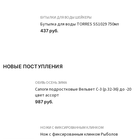
Cетка на пучок
Трусы-мини из
БУТЫЛКИ ДЛЯ ВОДЫ ШЕЙКЕРЫ
SA1-822 Нежно-
хлопка BD30-2
Бутылка для воды TORRES SS1029 750мл
розовый
Бежевый
437 руб.
58 руб.
275 руб.
ПОДРОБНЕЕ
ПОДРОБНЕЕ
Хит
Новинка
НОВЫЕ ПОСТУПЛЕНИЯ
ОБУВЬ ОСЕНЬ ЗИМА
Сапоги подростковые Вельвет С-3 (р.32-36) до -20
цвет ассорт
987 руб.
НОЖИ С ФИКСИРОВАННЫМ КЛИНКОМ
Нож с фиксированным клинком Рыболов