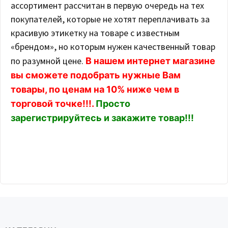
ассортимент рассчитан в первую очередь на тех
покупателей, которые не хотят переплачивать за
красивую этикетку на товаре с известным
Пояс
Носки низкие
«брендом», но которым нужен качественный товар
разогревочный
NS11-7 Белый
по разумной цене.
В нашем интернет магазине
PS4-980 Чёрный
SOLO
вы сможете подобрать нужные Вам
SOLO
132 руб.
товары, по ценам на 10% ниже чем в
1 422 руб.
ПОДРОБНЕЕ
торговой точке!!!.
Просто
ПОДРОБНЕЕ
зарегистрируйтесь и закажите товар!!!
Новинка
Новинка