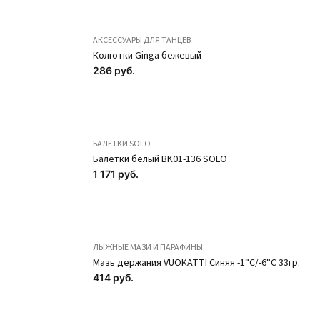
формованной
формованной
чашкой NK1-84
чашкой NK1-86
АКСЕССУАРЫ ДЛЯ ТАНЦЕВ
Розовый неон
Сиреневый SOLO
Колготки Ginga бежевый
SOLO
286 руб.
1 474 руб.
1 474 руб.
ПОДРОБНЕЕ
ПОДРОБНЕЕ
Новинка
Новинка
БАЛЕТКИ SOLO
Балетки белый BK01-136 SOLO
1 171 руб.
ЛЫЖНЫЕ МАЗИ И ПАРАФИНЫ
Мазь держания VUOKATTI Синяя -1°С/-6°С 33гр.
414 руб.