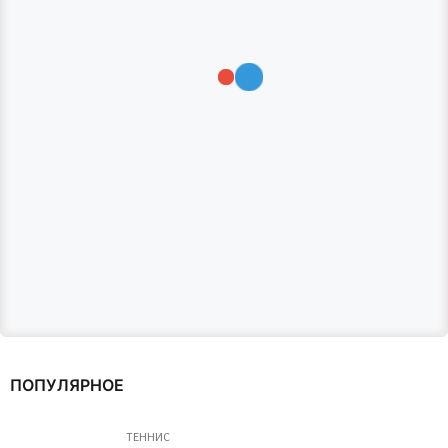
Получешки
Получешки
текстильные
текстильные с
OB10-52 Телесный
антибактериально
SOLO
пропиткой
Телесный OB10.S-
558 руб.
7052 SOLO
ПОДРОБНЕЕ
ПОПУЛЯРНОЕ
666 руб.
ПОДРОБНЕЕ
ТЕННИС