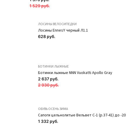
1 529 руб.
ЛОСИНЫ ВЕЛОСИПЕДКИ
Лосины EnnesY черный Л1.1
Наколенники с
Наколенники с
628 руб.
формованной
формованной
чашкой NK1-87
чашкой NK1-83
Зелёный неон
Голубой SOLO
БОТИНКИ ЛЫЖНЫЕ
SOLO
1 474 руб.
Ботинки лыжные NNN Vuokatti Apollo Gray
1 474 руб.
2 637 руб.
ПОДРОБНЕЕ
2 930 руб.
ПОДРОБНЕЕ
Новинка
Новинка
ОБУВЬ ОСЕНЬ ЗИМА
Сапоги цельнолитые Вельвет С-1 (р.37-41) до -20
1 332 руб.